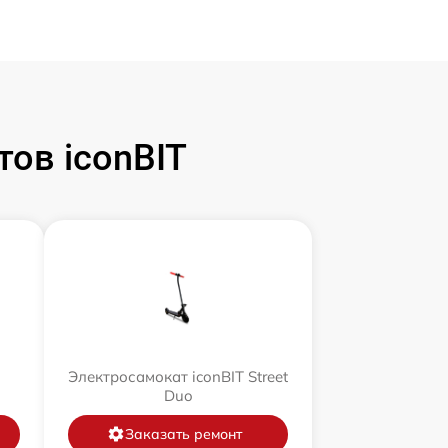
ов iconBIT
Электросамокат iconBIT Street
Duo
Заказать ремонт