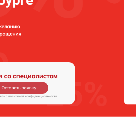
бурге
 желанию
бращения
я со специалистом
Оставить заявку
есь c
политикой конфиденциальности