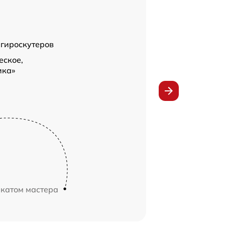
 гироскутеров
еское,
ика»
икатом мастера