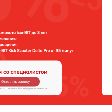
амоката iconBIT до 3 лет
 желанию
бращения
nBIT Kick Scooter Delta Pro от 35 минут
я со специалистом
Оставить заявку
есь c
политикой конфиденциальности