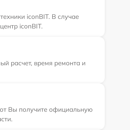
ехники iconBIT. В случае
ентр iconBIT.
ый расчет, время ремонта и
абот Вы получите официальную
сти.