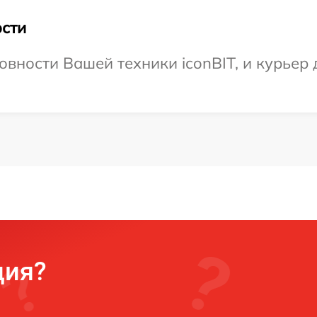
сти
вности Вашей техники iconBIT, и курьер 
ция?