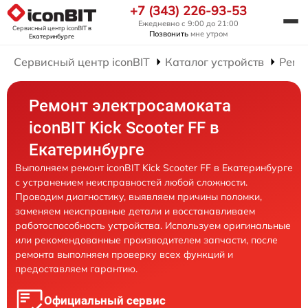
+7 (343) 226-93-53
Ежедневно с 9:00 до 21:00
Сервисный центр iconBIT
в
Позвонить
мне утром
Екатеринбурге
Сервисный центр iconBIT
Каталог устройств
Ремо
Ремонт электросамоката
iconBIT Kick Scooter FF в
Екатеринбурге
Выполняем ремонт iconBIT Kick Scooter FF в Екатеринбурге
с устранением неисправностей любой сложности.
Проводим диагностику, выявляем причины поломки,
заменяем неисправные детали и восстанавливаем
работоспособность устройства. Используем оригинальные
или рекомендованные производителем запчасти, после
ремонта выполняем проверку всех функций и
предоставляем гарантию.
Официальный сервис