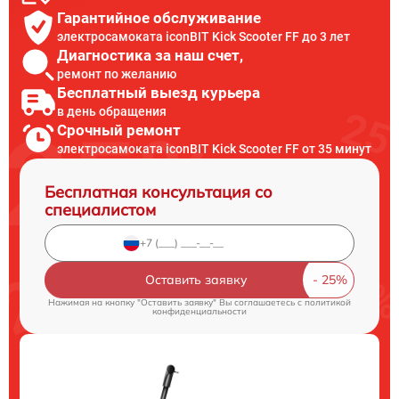
Гарантийное обслуживание
электросамоката iconBIT Kick Scooter FF до 3 лет
Диагностика за наш счет,
ремонт по желанию
Бесплатный выезд курьера
в день обращения
Срочный ремонт
электросамоката iconBIT Kick Scooter FF от 35 минут
Бесплатная консультация со
специалистом
Оставить заявку
Нажимая на кнопку "Оставить заявку" Вы соглашаетесь c
политикой
конфиденциальности