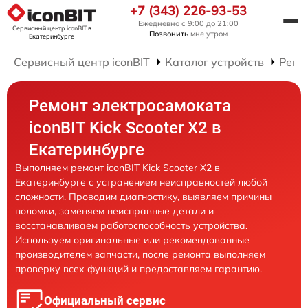
+7 (343) 226-93-53
Ежедневно с 9:00 до 21:00
Сервисный центр iconBIT
в
Позвонить
мне утром
Екатеринбурге
Сервисный центр iconBIT
Каталог устройств
Ремо
Ремонт электросамоката
iconBIT Kick Scooter X2 в
Екатеринбурге
Выполняем ремонт iconBIT Kick Scooter X2 в
Екатеринбурге с устранением неисправностей любой
сложности. Проводим диагностику, выявляем причины
поломки, заменяем неисправные детали и
восстанавливаем работоспособность устройства.
Используем оригинальные или рекомендованные
производителем запчасти, после ремонта выполняем
проверку всех функций и предоставляем гарантию.
Официальный сервис