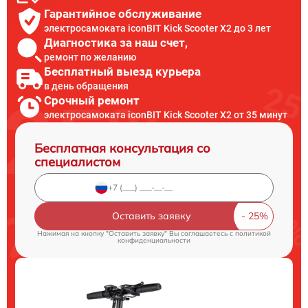
Гарантийное обслуживание
электросамоката iconBIT Kick Scooter X2 до 3 лет
Диагностика за наш счет,
ремонт по желанию
Бесплатный выезд курьера
в день обращения
Срочный ремонт
электросамоката iconBIT Kick Scooter X2 от 35 минут
Бесплатная консультация со
специалистом
Оставить заявку
Нажимая на кнопку "Оставить заявку" Вы соглашаетесь c
политикой
конфиденциальности