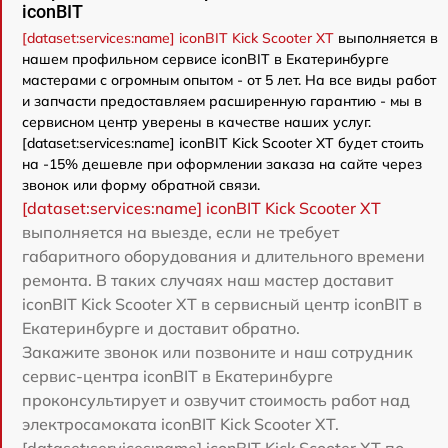
iconBIT
[dataset:services:name] iconBIT Kick Scooter XT
выполняется в
нашем профильном сервисе iconBIT в Екатеринбурге
мастерами с огромным опытом - от 5 лет. На все виды работ
и запчасти предоставляем расширенную гарантию - мы в
сервисном центр уверены в качестве наших услуг.
[dataset:services:name] iconBIT Kick Scooter XT будет стоить
на -15% дешевле при оформлении заказа на сайте через
звонок или форму обратной связи.
[dataset:services:name] iconBIT Kick Scooter XT
выполняется на выезде, если не требует
габаритного оборудования и длительного времени
ремонта. В таких случаях наш мастер доставит
iconBIT Kick Scooter XT в сервисный центр iconBIT в
Екатеринбурге и доставит обратно.
Закажите звонок или позвоните и наш сотрудник
сервис-центра iconBIT в Екатеринбурге
проконсультирует и озвучит стоимость работ над
электросамоката iconBIT Kick Scooter XT.
[dataset:services:name] iconBIT Kick Scooter XT по