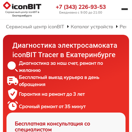
+7 (343) 226-93-53
Сервисный центр iconBIT
в
Ежедневно с 9:00 до 21:00
Екатеринбурге
Сервисный центр iconBIT
Каталог устройств
Ремо
Диагностика электросамоката
iconBIT Tracer в Екатеринбурге
Диагностика за наш счет, ремонт по
желанию
Бесплатный выезд курьера в день
обращения
Гарантия на ремонт до 3 лет
Срочный ремонт от 35 минут
Бесплатная консультация со
специалистом