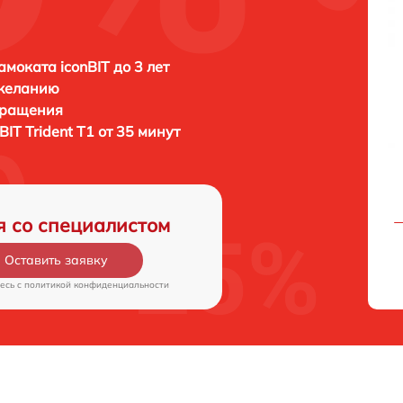
амоката iconBIT до 3 лет
 желанию
бращения
BIT Trident T1 от 35 минут
я со специалистом
Оставить заявку
есь c
политикой конфиденциальности