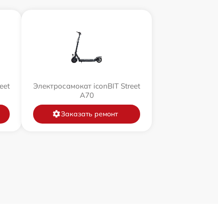
eet
Электросамокат iconBIT Street
A70
Заказать ремонт