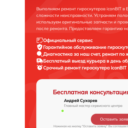
Выполняем ремонт гироскутеров iconBIT в 
сложности неисправности. Устраняем поло
используем оригинальные запчасти и пров
после ремонта. Предоставляем гарантию н
Официальный сервис
Гарантийное обслуживание
гироскуте
Диагностика за наш счет,
ремонт по
Бесплатный выезд курьера
в день о
Срочный ремонт
гироскутера iconBIT
Бесплатная консультаци
Андрей Сухарев
Главный мастер сервисного центра
Оставить зая
Нажимая на кнопку "Оставить заявку" Вы соглашает