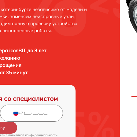
Екатеринбурге независимо от модели и
мки, заменяем неисправные узлы,
одим полную проверку устройства
а выполненные работы.
ра iconBIT до 3 лет
 желанию
бращения
 от 35 минут
я со специалистом
вку
есь c
политикой конфиденциальности