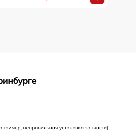
1400 р
1200 р
500 р
800 р
ринбурге
1200 р
750 р
1000 р
апример, неправильная установка запчасти).
2500 р